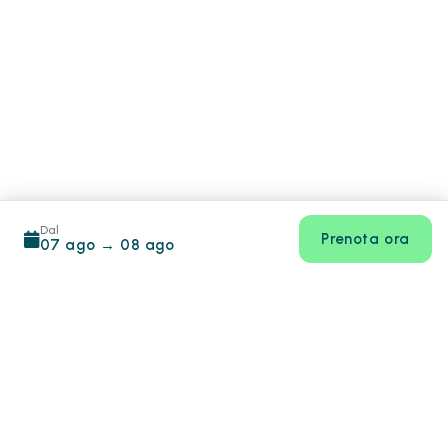
Dal
Prenota ora
07 ago
→
08 ago
Footer